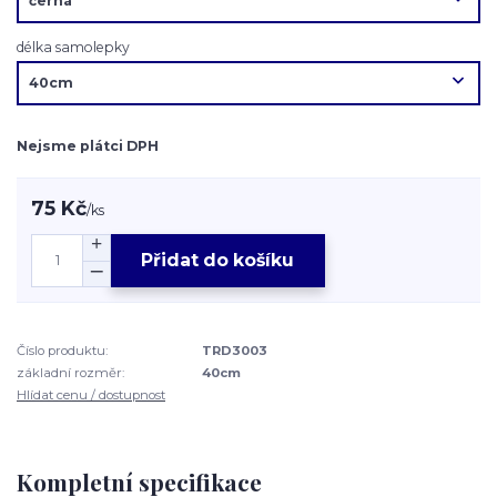
délka samolepky
Nejsme plátci DPH
75 Kč
/
ks
Přidat do košíku
Číslo produktu:
TRD3003
základní rozměr:
40cm
Hlídat cenu / dostupnost
Kompletní specifikace