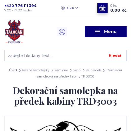
+420 776 111 394
0
ks
CZK
0,00 Kč
7:00 - 17:00 hodin
Menu
Hledat
Úvod
řezané samolepky
Kamiony
Iveco
Na předek
Dekorační
samolepka na předek kabiny TRD3003
Dekorační samolepka na
předek kabiny TRD3003