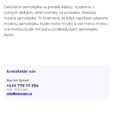
Dekorační samolepka na předek kabiny. Vyrábíme v
různých délkách, větší rozměry na požádání. Klasická,
řezaná samolepka. To znamená, že když například vyberete
modrou samolepku, bude motiv modrý a vše mimo motiv i
vně motivu bude mít barvu podkladu kam samolepku
lepíte.
Kontaktujte nás
Martin Synek
+420 776 111 394
7:00 - 17:00 hodin
info@talocan.cz