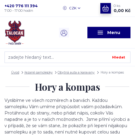
+420 776 111 394
0
ks
CZK
0,00 Kč
7:00 - 17:00 hodin
Menu
Hledat
Úvod
řezané samolepky
Obytná auta a karavany
Hory a kompas
Hory a kompas
Vyrábíme ve všech rozměrech a barvách. Každou
samolepku Vám umíme přizpůsobit vašim požadavkům.
Protáhnout do strany, nebo přidat nápis, cokoliv Vás
napadne a je to v našich možnostech. Jsme přímí výrobci a
v případě, že se vám stane, že pokazíte při lepení nějakopu
samolepku a je to sada, není nutné kupovat celou sadu