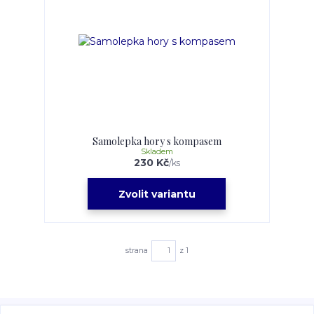
Samolepka hory s kompasem
Skladem
230 Kč
/
ks
Zvolit variantu
strana
z 1
Veškeré fotografie, grafické návrhy, vizualizace a textový