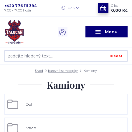
+420 776 111 394
0
ks
CZK
0,00 Kč
7:00 - 17:00 hodin
Menu
Hledat
Úvod
barevné samolepky
Kamiony
Kamiony
Daf
Iveco