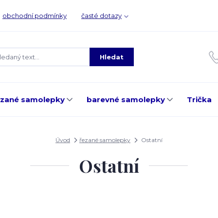
obchodní podmínky
časté dotazy
Hledat
ezané samolepky
barevné samolepky
Trička
Úvod
řezané samolepky
Ostatní
Ostatní