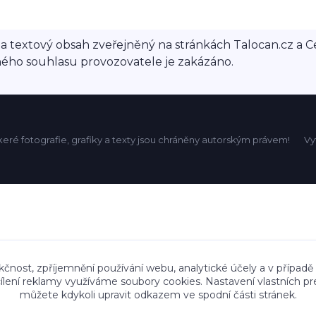
ace a textový obsah zveřejněný na stránkách Talocan.cz 
ného souhlasu provozovatele je zakázáno.
eré fotografie, grafiky a texty jsou chráněny autorským právem!
Vy
kčnost, zpříjemnění používání webu, analytické účely a v případě
cílení reklamy využíváme soubory cookies. Nastavení vlastních pr
můžete kdykoli upravit odkazem ve spodní části stránek.