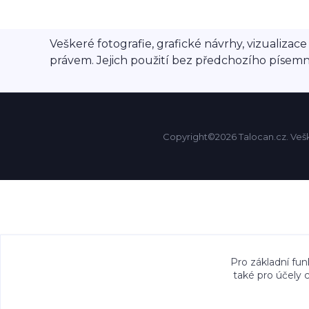
Veškeré fotografie, grafické návrhy, vizualiz
právem. Jejich použití bez předchozího písem
Copyright©2026 Talocan.cz. Vešk
Pro základní fun
také pro účely 