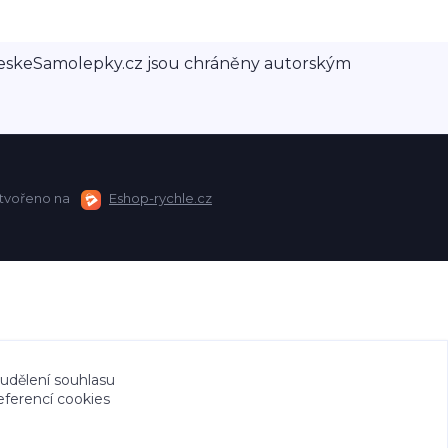
a CeskeSamolepky.cz jsou chráněny autorským
tvořeno na
Eshop-rychle.cz
 udělení souhlasu
eferencí cookies