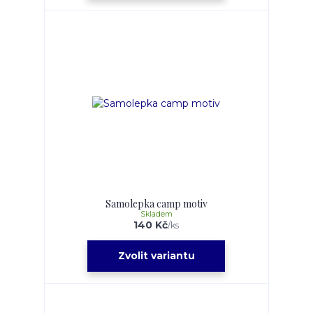
Samolepka camp motiv
Skladem
140 Kč
/
ks
Zvolit variantu