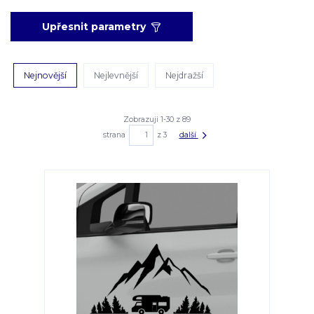
Upřesnit parametry
Nejnovější
Nejlevnější
Nejdražší
Zobrazuji 1-30 z 89
strana
z 3
další