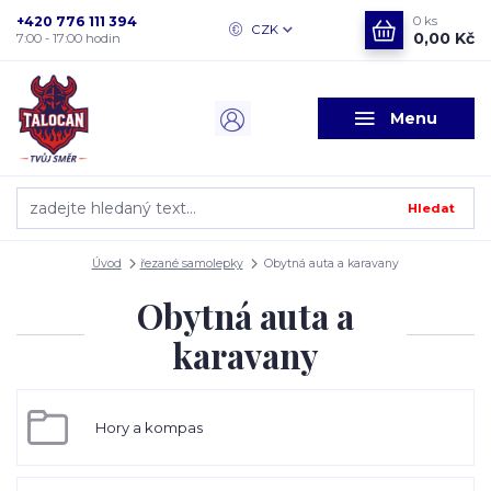
+420 776 111 394
0
ks
CZK
0,00 Kč
7:00 - 17:00 hodin
Menu
Hledat
Úvod
řezané samolepky
Obytná auta a karavany
Obytná auta a
karavany
Hory a kompas