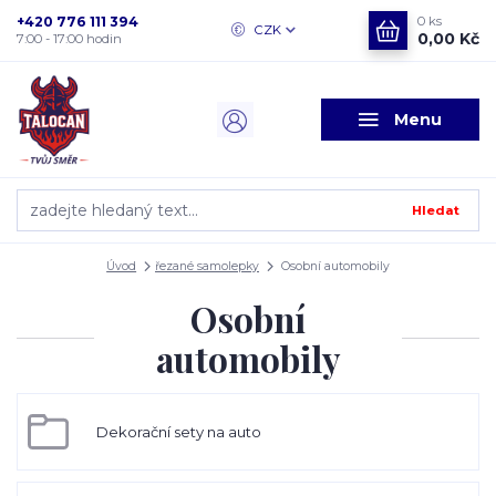
+420 776 111 394
0
ks
CZK
0,00 Kč
7:00 - 17:00 hodin
Menu
Hledat
Úvod
řezané samolepky
Osobní automobily
Osobní
automobily
Dekorační sety na auto