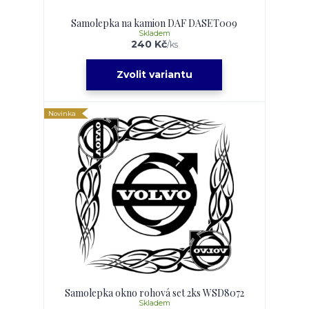
Samolepka na kamion DAF DASET009
Skladem
240 Kč
/
ks
Zvolit variantu
Novinka
Samolepka okno rohová set 2ks WSD8072
Skladem