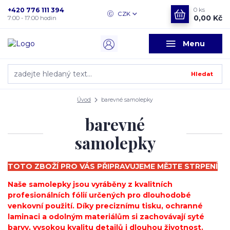
+420 776 111 394
0
ks
CZK
0,00 Kč
7:00 - 17:00 hodin
Menu
Hledat
Úvod
barevné samolepky
barevné
samolepky
TOTO ZBOŽÍ PRO VÁS PŘIPRAVUJEME MĚJTE STRPENÍ
Naše samolepky jsou vyráběny z kvalitních
profesionálních fólií určených pro dlouhodobé
venkovní použití. Díky preciznímu tisku, ochranné
laminaci a odolným materiálům si zachovávají syté
barvy, vysokou kvalitu detailů i dlouhou životnost.