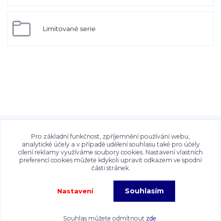
Limitované serie
Veškeré fotografie, grafické návrhy, vizualizace a textový
obsah zveřejněný na stránkách Talocan.cz a
Pro základní funkčnost, zpříjemnění používání webu,
CeskeSamolepky.cz jsou chráněny autorským právem. Jejich
analytické účely a v případě udělení souhlasu také pro účely
cílení reklamy využíváme soubory cookies. Nastavení vlastních
použití bez předchozího písemného souhlasu provozovatele
preferencí cookies můžete kdykoli upravit odkazem ve spodní
je zakázáno.
části stránek.
Souhlasím
Nastavení
Copyright©2026 Talocan.cz. Veškeré fotografie, grafiky a texty jsou chráněny
autorským právem!
Souhlas můžete odmítnout
zde
.