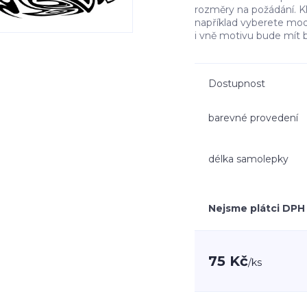
rozměry na požádání. K
například vyberete mo
i vně motivu bude mít 
Dostupnost
barevné provedení
délka samolepky
Nejsme plátci DPH
75 Kč
/
ks