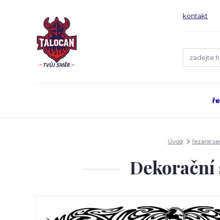
kontakt
ř
Úvod
řezané s
Dekorační