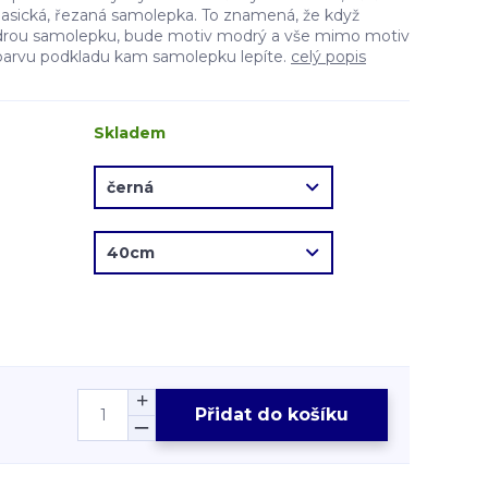
lasická, řezaná samolepka. To znamená, že když
drou samolepku, bude motiv modrý a vše mimo motiv
barvu podkladu kam samolepku lepíte.
celý popis
Skladem
Přidat do košíku