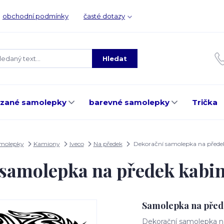
obchodní podmínky
časté dotazy
Hledat
ezané samolepky
barevné samolepky
Trička
amolepky
Kamiony
Iveco
Na předek
Dekorační samolepka na před
 samolepka na předek kabi
Samolepka na před
Dekorační samolepka na