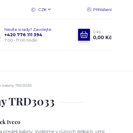
CZK
Přihlášení
Nevíte si rady? Zavolejte.
0
ks
+420 776 111 394
0,00 Kč
7:00 - 17:00 hodin
ek kabiny TRD3033
ny TRD3033
ek Iveco
 předek kabiny. Vyrábíme v různých délkách, větší