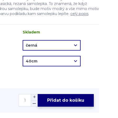
lasická, řezaná samolepka. To znamená, že když
drou samolepku, bude motiv modrý a vše mimo motiv
barvu podkladu kam samolepku lepíte.
celý popis
Skladem
Přidat do košíku