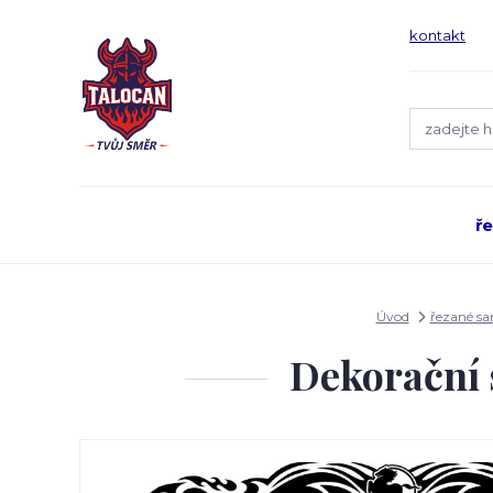
kontakt
ř
Úvod
řezané s
Dekorační