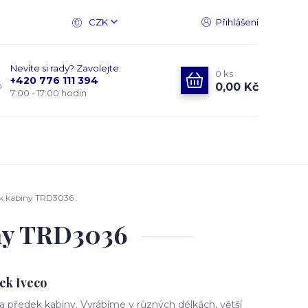
CZK
Přihlášení
Nevíte si rady? Zavolejte.
0
ks
+420 776 111 394
0,00 Kč
7:00 - 17:00 hodin
ek kabiny TRD3036
ny TRD3036
ek Iveco
 předek kabiny. Vyrábíme v různých délkách, větší