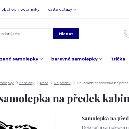
obchodní podmínky
časté dotazy
Hledat
ezané samolepky
barevné samolepky
Trička
amolepky
Kamiony
Iveco
Na předek
Dekorační samolepka na před
 samolepka na předek kabi
Samolepka na před
Dekorační samolepka na