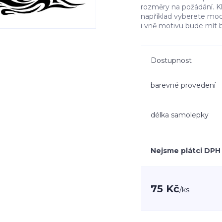
rozměry na požádání. K
například vyberete mo
i vně motivu bude mít 
Dostupnost
barevné provedení
délka samolepky
Nejsme plátci DPH
75 Kč
/
ks