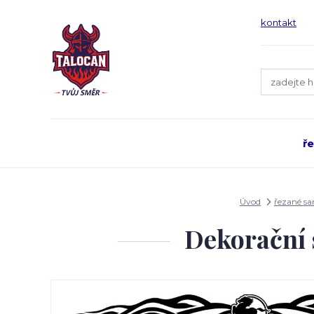
kontakt
ř
Úvod
řezané s
Dekorační