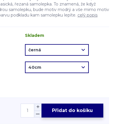
lasická, řezaná samolepka. To znamená, že když
drou samolepku, bude motiv modrý a vše mimo motiv
barvu podkladu kam samolepku lepíte.
celý popis
Skladem
Přidat do košíku