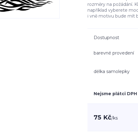
rozměry na požádání. K
například vyberete mo
i vně motivu bude mít 
Dostupnost
barevné provedení
délka samolepky
Nejsme plátci DPH
75 Kč
/
ks