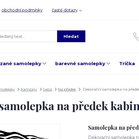
obchodní podmínky
časté dotazy
Hledat
ezané samolepky
barevné samolepky
Trička
amolepky
Kamiony
Iveco
Na předek
Dekorační samolepka na před
 samolepka na předek kabi
Samolepka na před
Dekorační samolepka na