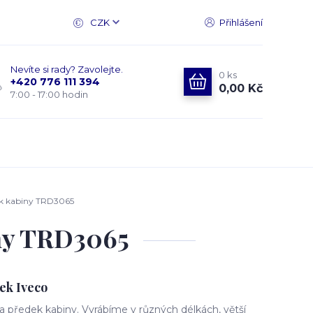
CZK
Přihlášení
Nevíte si rady? Zavolejte.
0
ks
+420 776 111 394
0,00 Kč
7:00 - 17:00 hodin
ek kabiny TRD3065
ny TRD3065
ek Iveco
 předek kabiny. Vyrábíme v různých délkách, větší