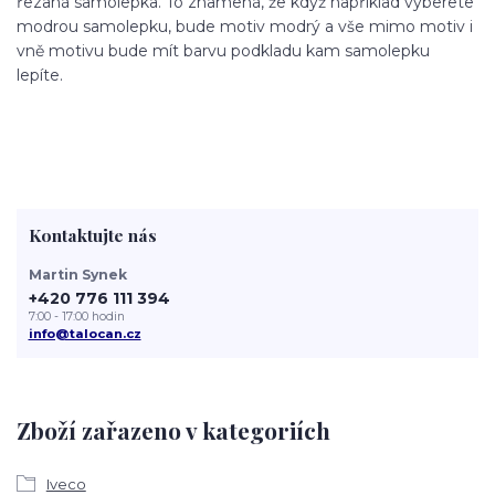
řezaná samolepka. To znamená, že když například vyberete
modrou samolepku, bude motiv modrý a vše mimo motiv i
vně motivu bude mít barvu podkladu kam samolepku
lepíte.
Kontaktujte nás
Martin Synek
+420 776 111 394
7:00 - 17:00 hodin
info@talocan.cz
Zboží zařazeno v kategoriích
Iveco