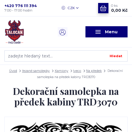
+420 776 111 394
0
ks
CZK
0,00 Kč
7:00 - 17:00 hodin
Menu
Hledat
Úvod
řezané samolepky
Kamiony
Iveco
Na předek
Dekorační
samolepka na předek kabiny TRD3070
Dekorační samolepka na
předek kabiny TRD3070