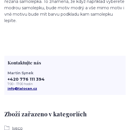
řezaná samolepka. To znamená, že když například vyberete
modrou samolepku, bude motiv modrý a vše mimo motiv i
vně motivu bude mít barvu podkladu kam samolepku
lepíte.
Kontaktujte nás
Martin Synek
+420 776 111 394
7:00 - 17:00 hodin
info@talocan.cz
Zboží zařazeno v kategoriích
Iveco