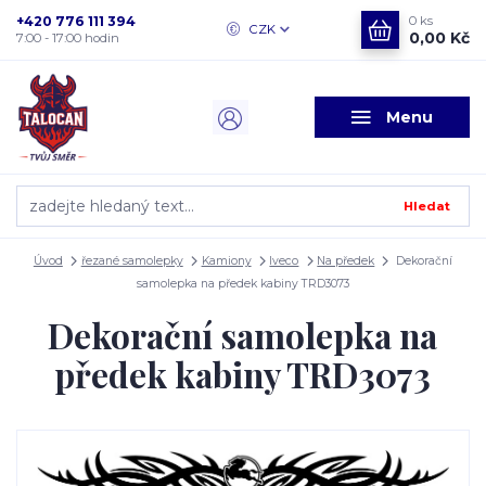
+420 776 111 394
0
ks
CZK
0,00 Kč
7:00 - 17:00 hodin
Menu
Hledat
Úvod
řezané samolepky
Kamiony
Iveco
Na předek
Dekorační
samolepka na předek kabiny TRD3073
Dekorační samolepka na
předek kabiny TRD3073