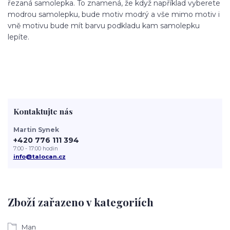
řezaná samolepka. To znamená, že když například vyberete
modrou samolepku, bude motiv modrý a vše mimo motiv i
vně motivu bude mít barvu podkladu kam samolepku
lepíte.
Kontaktujte nás
Martin Synek
+420 776 111 394
7:00 - 17:00 hodin
info@talocan.cz
Zboží zařazeno v kategoriích
Man