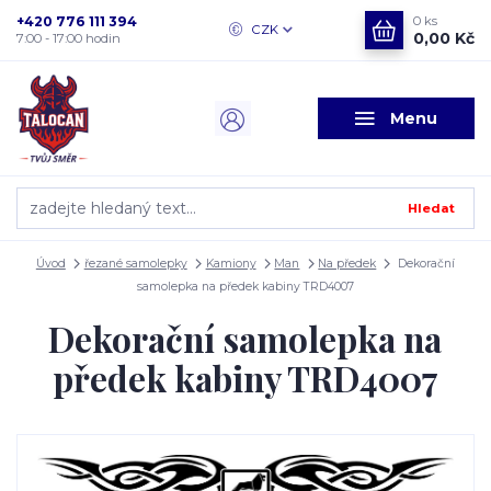
+420 776 111 394
0
ks
CZK
0,00 Kč
7:00 - 17:00 hodin
Menu
Hledat
Úvod
řezané samolepky
Kamiony
Man
Na předek
Dekorační
samolepka na předek kabiny TRD4007
Dekorační samolepka na
předek kabiny TRD4007