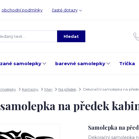
obchodní podmínky
časté dotazy
Hledat
ezané samolepky
barevné samolepky
Trička
amolepky
Kamiony
Man
Na předek
Dekorační samolepka na přede
 samolepka na předek kabi
Samolepka na pře
Dekorační samolepka na