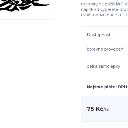
rozměry na požádání. K
například vyberete mo
i vně motivu bude mít 
Dostupnost
barevné provedení
délka samolepky
Nejsme plátci DPH
75 Kč
/
ks