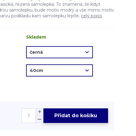
lasická, řezaná samolepka. To znamená, že když
drou samolepku, bude motiv modrý a vše mimo motiv
barvu podkladu kam samolepku lepíte.
celý popis
Skladem
Přidat do košíku