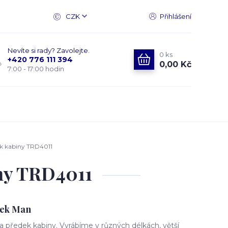
CZK
Přihlášení
Nevíte si rady? Zavolejte.
0
ks
+420 776 111 394
0,00 Kč
7:00 - 17:00 hodin
k kabiny TRD4011
ny TRD4011
dek Man
 předek kabiny. Vyrábíme v různých délkách, větší