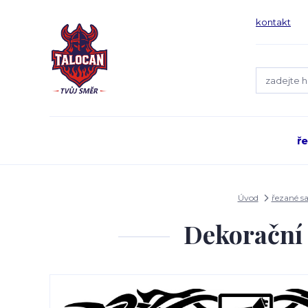
kontakt
ř
Úvod
řezané s
Dekorační