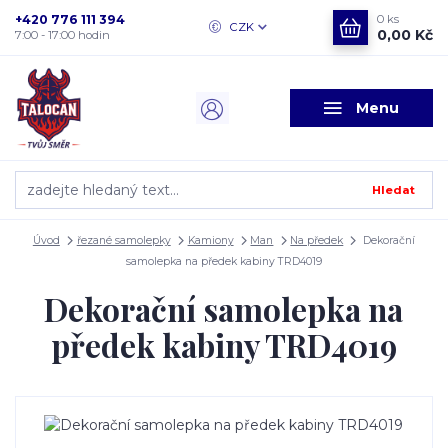
+420 776 111 394
0
ks
CZK
0,00 Kč
7:00 - 17:00 hodin
Menu
Hledat
Úvod
řezané samolepky
Kamiony
Man
Na předek
Dekorační
samolepka na předek kabiny TRD4019
Dekorační samolepka na
předek kabiny TRD4019