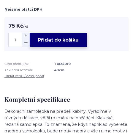
Nejsme plátci DPH
75 Kč
/
ks
Přidat do košíku
Číslo produktu:
TRD4019
základní rozměr:
40cm
Hlídat cenu / dostupnost
Kompletní specifikace
Dekorační samolepka na předek kabiny. Vyrábíme v
různých délkách, větší rozměry na požádání. Klasická,
řezaná samolepka. To znamená, že když například vyberete
modrou samolepku, bude motiv modrý a vše mimo motiv i