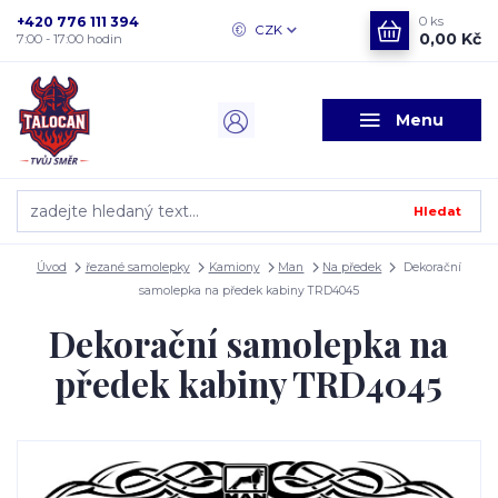
+420 776 111 394
0
ks
CZK
0,00 Kč
7:00 - 17:00 hodin
Menu
Hledat
Úvod
řezané samolepky
Kamiony
Man
Na předek
Dekorační
samolepka na předek kabiny TRD4045
Dekorační samolepka na
předek kabiny TRD4045