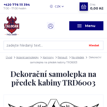
+420 776 111 394
0
ks
CZK
0,00 Kč
7:00 - 17:00 hodin
Menu
Hledat
Úvod
řezané samolepky
Kamiony
Renault
Na předek
Dekorační
samolepka na předek kabiny TRD6003
Dekorační samolepka na
předek kabiny TRD6003