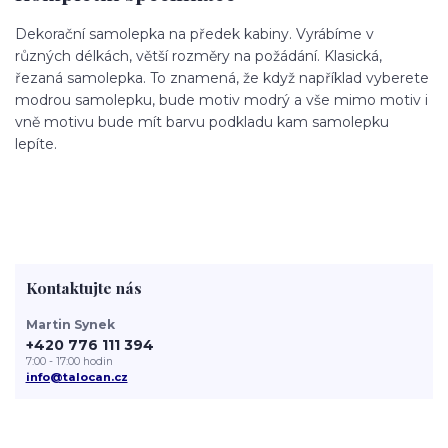
Dekorační samolepka na předek kabiny. Vyrábíme v
různých délkách, větší rozměry na požádání. Klasická,
řezaná samolepka. To znamená, že když například vyberete
modrou samolepku, bude motiv modrý a vše mimo motiv i
vně motivu bude mít barvu podkladu kam samolepku
lepíte.
Kontaktujte nás
Martin Synek
+420 776 111 394
7:00 - 17:00 hodin
info@talocan.cz