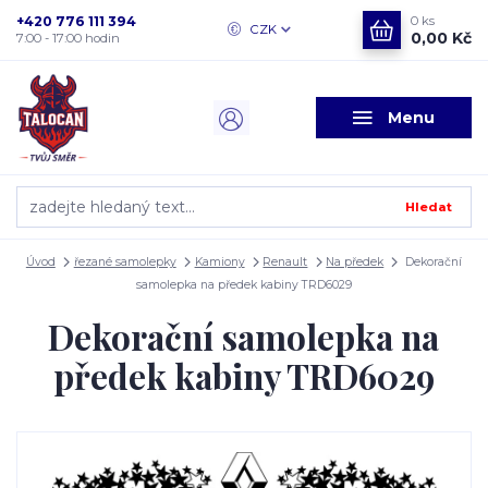
+420 776 111 394
0
ks
CZK
0,00 Kč
7:00 - 17:00 hodin
Menu
Hledat
Úvod
řezané samolepky
Kamiony
Renault
Na předek
Dekorační
samolepka na předek kabiny TRD6029
Dekorační samolepka na
předek kabiny TRD6029