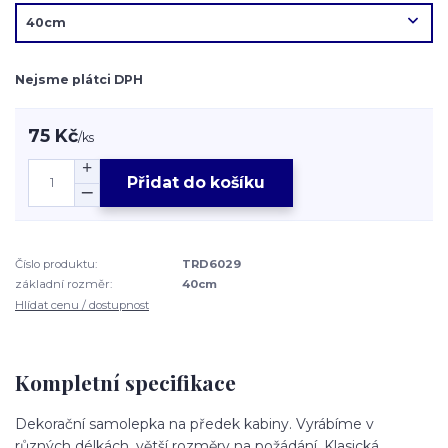
Nejsme plátci DPH
75 Kč
/
ks
Přidat do košíku
Číslo produktu:
TRD6029
základní rozměr:
40cm
Hlídat cenu / dostupnost
Kompletní specifikace
Dekorační samolepka na předek kabiny. Vyrábíme v
různých délkách, větší rozměry na požádání. Klasická,