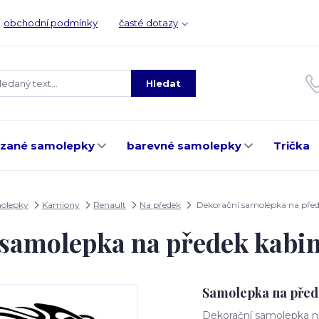
obchodní podmínky
časté dotazy
Hledat
ezané samolepky
barevné samolepky
Trička
molepky
Kamiony
Renault
Na předek
Dekorační samolepka na pře
 samolepka na předek kabi
Samolepka na před
Dekorační samolepka na