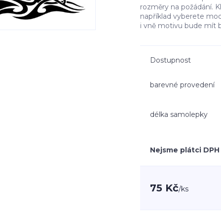
rozměry na požádání. K
například vyberete mo
i vně motivu bude mít 
Dostupnost
barevné provedení
délka samolepky
Nejsme plátci DPH
75 Kč
/
ks