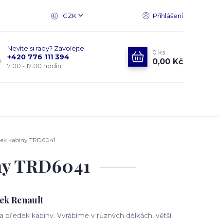
CZK
Přihlášení
Nevíte si rady? Zavolejte.
0
ks
+420 776 111 394
0,00 Kč
7:00 - 17:00 hodin
dek kabiny TRD6041
ny TRD6041
ek Renault
 předek kabiny. Vyrábíme v různých délkách, větší