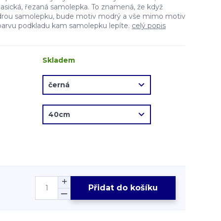
lasická, řezaná samolepka. To znamená, že když
drou samolepku, bude motiv modrý a vše mimo motiv
barvu podkladu kam samolepku lepíte.
celý popis
Skladem
Přidat do košíku