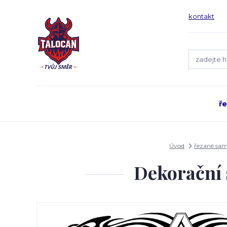
kontakt
ř
Úvod
řezané sa
Dekorační