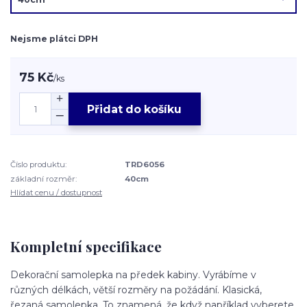
Nejsme plátci DPH
75 Kč
/
ks
Přidat do košíku
Číslo produktu:
TRD6056
základní rozměr:
40cm
Hlídat cenu / dostupnost
Kompletní specifikace
Dekorační samolepka na předek kabiny. Vyrábíme v
různých délkách, větší rozměry na požádání. Klasická,
řezaná samolepka. To znamená, že když například vyberete