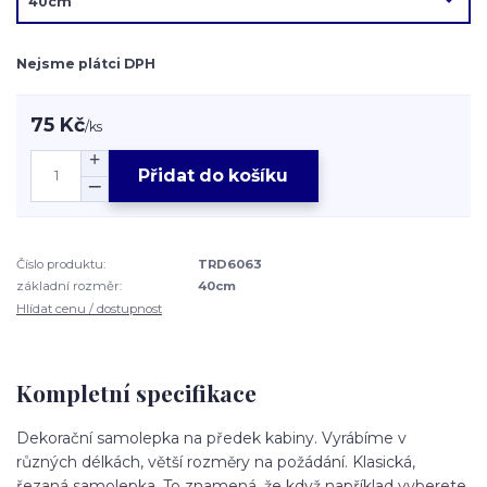
Nejsme plátci DPH
75 Kč
/
ks
Přidat do košíku
Číslo produktu:
TRD6063
základní rozměr:
40cm
Hlídat cenu / dostupnost
Kompletní specifikace
Dekorační samolepka na předek kabiny. Vyrábíme v
různých délkách, větší rozměry na požádání. Klasická,
řezaná samolepka. To znamená, že když například vyberete