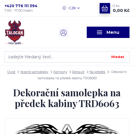
+420 776 111 394
0
ks
CZK
0,00 Kč
7:00 - 17:00 hodin
Menu
Hledat
Úvod
řezané samolepky
Kamiony
Renault
Na předek
Dekorační
samolepka na předek kabiny TRD6063
Dekorační samolepka na
předek kabiny TRD6063