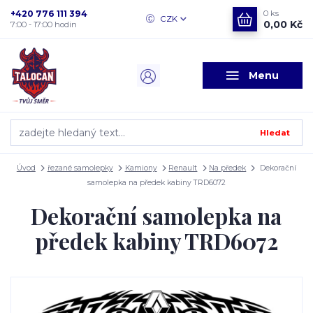
+420 776 111 394
0
ks
CZK
0,00 Kč
7:00 - 17:00 hodin
Menu
Hledat
Úvod
řezané samolepky
Kamiony
Renault
Na předek
Dekorační
samolepka na předek kabiny TRD6072
Dekorační samolepka na
předek kabiny TRD6072