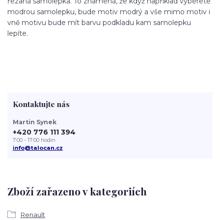
řezaná samolepka. To znamená, že když například vyberete
modrou samolepku, bude motiv modrý a vše mimo motiv i
vně motivu bude mít barvu podkladu kam samolepku
lepíte.
Kontaktujte nás
Martin Synek
+420 776 111 394
7:00 - 17:00 hodin
info@talocan.cz
Zboží zařazeno v kategoriích
Renault