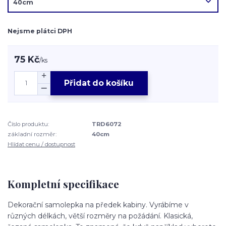
Nejsme plátci DPH
75 Kč
/
ks
Přidat do košíku
Číslo produktu:
TRD6072
základní rozměr:
40cm
Hlídat cenu / dostupnost
Kompletní specifikace
Dekorační samolepka na předek kabiny. Vyrábíme v
různých délkách, větší rozměry na požádání. Klasická,