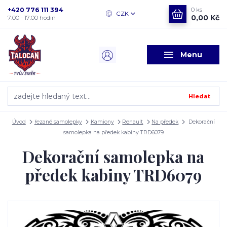
+420 776 111 394
0
ks
CZK
0,00 Kč
7:00 - 17:00 hodin
Menu
Hledat
Úvod
řezané samolepky
Kamiony
Renault
Na předek
Dekorační
samolepka na předek kabiny TRD6079
Dekorační samolepka na
předek kabiny TRD6079