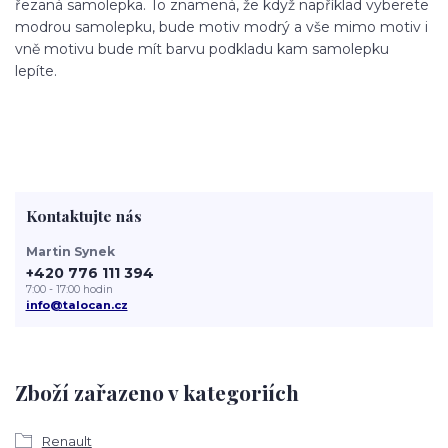
řezaná samolepka. To znamená, že když například vyberete
modrou samolepku, bude motiv modrý a vše mimo motiv i
vně motivu bude mít barvu podkladu kam samolepku
lepíte.
Kontaktujte nás
Martin Synek
+420 776 111 394
7:00 - 17:00 hodin
info@talocan.cz
Zboží zařazeno v kategoriích
Renault