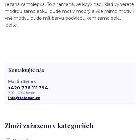
řezaná samolepka. To znamená, že když například vyberete
modrou samolepku, bude motiv modrý a vše mimo motiv i
vně motivu bude mít barvu podkladu kam samolepku
lepíte.
Kontaktujte nás
Martin Synek
+420 776 111 394
7:00 - 17:00 hodin
info@talocan.cz
Zboží zařazeno v kategoriích