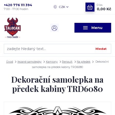
+420 776 111 394
0
ks
CZK
0,00 Kč
7:00 - 17:00 hodin
Menu
Hledat
Úvod
řezané samolepky
Kamiony
Renault
Na předek
Dekorační
samolepka na předek kabiny TRD6080
Dekorační samolepka na
předek kabiny TRD6080