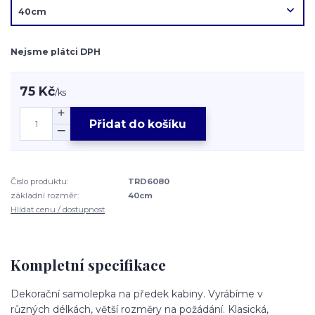
Nejsme plátci DPH
75 Kč
/
ks
Přidat do košíku
Číslo produktu:
TRD6080
základní rozměr:
40cm
Hlídat cenu / dostupnost
Kompletní specifikace
Dekorační samolepka na předek kabiny. Vyrábíme v
různých délkách, větší rozměry na požádání. Klasická,