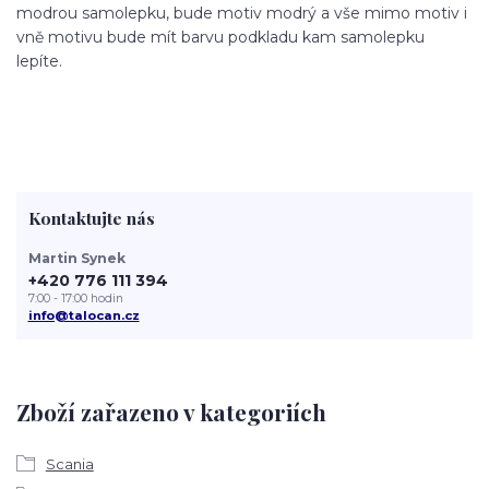
modrou samolepku, bude motiv modrý a vše mimo motiv i
vně motivu bude mít barvu podkladu kam samolepku
lepíte.
Kontaktujte nás
Martin Synek
+420 776 111 394
7:00 - 17:00 hodin
info@talocan.cz
Zboží zařazeno v kategoriích
Scania