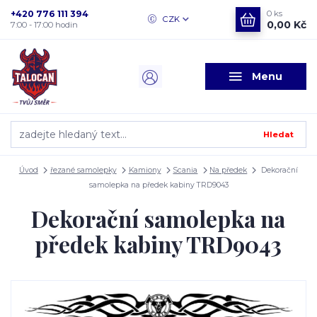
+420 776 111 394
0
ks
CZK
0,00 Kč
7:00 - 17:00 hodin
Menu
Hledat
Úvod
řezané samolepky
Kamiony
Scania
Na předek
Dekorační
samolepka na předek kabiny TRD9043
Dekorační samolepka na
předek kabiny TRD9043