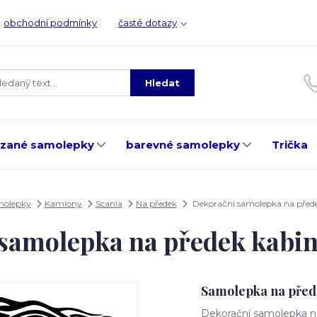
obchodní podmínky
časté dotazy
Hledat
ezané samolepky
barevné samolepky
Trička
molepky
Kamiony
Scania
Na předek
Dekorační samolepka na před
 samolepka na předek kabi
Samolepka na před
Dekorační samolepka na