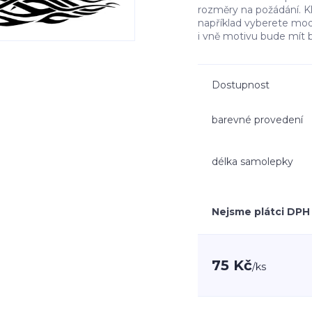
rozměry na požádání. K
například vyberete mo
i vně motivu bude mít 
Dostupnost
barevné provedení
délka samolepky
Nejsme plátci DPH
75 Kč
/
ks