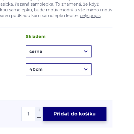
lasická, řezaná samolepka. To znamená, že když
drou samolepku, bude motiv modrý a vše mimo motiv
barvu podkladu kam samolepku lepíte.
celý popis
Skladem
Přidat do košíku