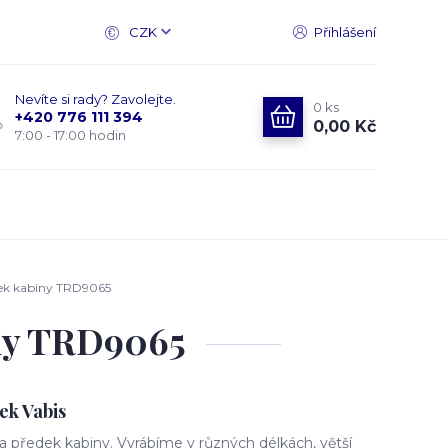
CZK
Přihlášení
Nevíte si rady? Zavolejte.
0
ks
+420 776 111 394
0,00 Kč
7:00 - 17:00 hodin
ek kabiny TRD9065
ny TRD9065
ek Vabis
 předek kabiny. Vyrábíme v různých délkách, větší