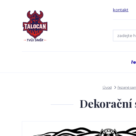
kontakt
ř
Úvod
řezané sa
Dekorační