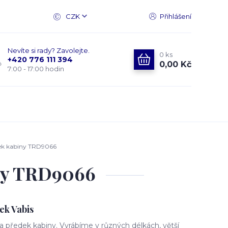
CZK
Přihlášení
Nevíte si rady? Zavolejte.
0
ks
+420 776 111 394
0,00 Kč
7:00 - 17:00 hodin
ek kabiny TRD9066
iny TRD9066
ek Vabis
 předek kabiny. Vyrábíme v různých délkách, větší