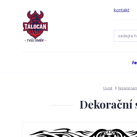
kontakt
ř
Úvod
řezané sa
Dekorační 