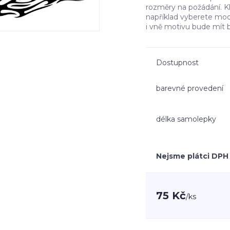
rozměry na požádání. K
například vyberete mo
i vně motivu bude mít 
Dostupnost
barevné provedení
délka samolepky
Nejsme plátci DPH
75 Kč
/
ks