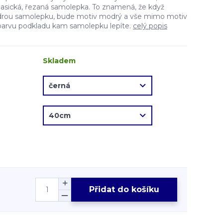
lasická, řezaná samolepka. To znamená, že když
drou samolepku, bude motiv modrý a vše mimo motiv
barvu podkladu kam samolepku lepíte.
celý popis
Skladem
Přidat do košíku