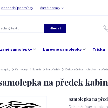
obchodní podmínky
časté dotazy
Hledat
ezané samolepky
barevné samolepky
Trička
molepky
Kamiony
Scania
Na předek
Dekorační samolepka na před
samolepka na předek kab
Samolepka na před
Dekorační samolepka na