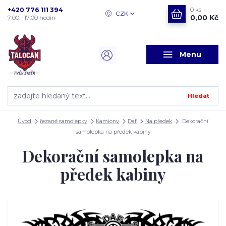
+420 776 111 394
0
ks
CZK
0,00 Kč
7:00 - 17:00 hodin
Menu
Hledat
Úvod
řezané samolepky
Kamiony
Daf
Na předek
Dekorační
samolepka na předek kabiny
Dekorační samolepka na
předek kabiny