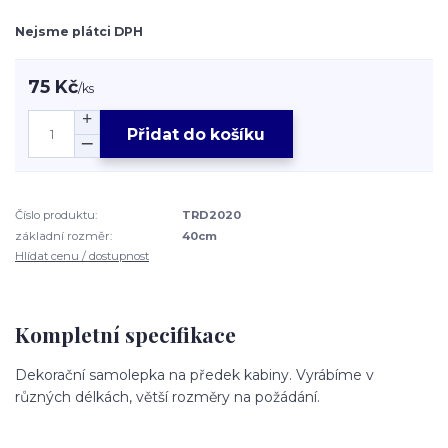
Nejsme plátci DPH
75 Kč
/
ks
Přidat do košíku
Číslo produktu:
TRD2020
základní rozměr:
40cm
Hlídat cenu / dostupnost
Kompletní specifikace
Dekorační samolepka na předek kabiny. Vyrábíme v
různých délkách, větší rozměry na požádání.