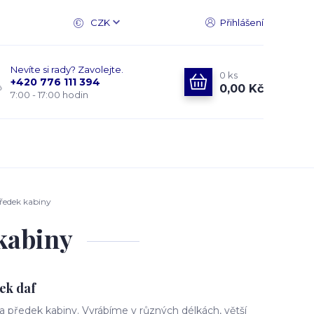
CZK
Přihlášení
Nevíte si rady? Zavolejte.
0
ks
+420 776 111 394
0,00 Kč
7:00 - 17:00 hodin
ředek kabiny
kabiny
ek daf
 předek kabiny. Vyrábíme v různých délkách, větší