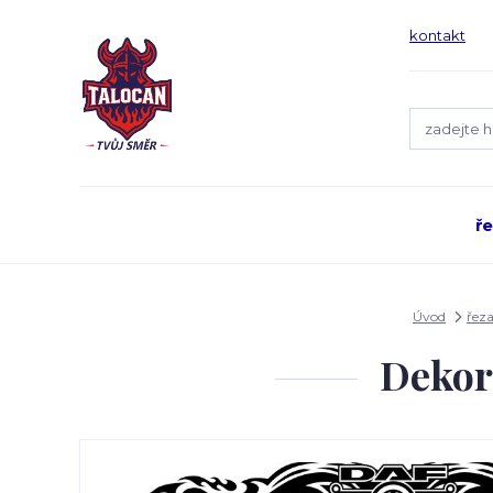
kontakt
ř
Úvod
řez
Dekor