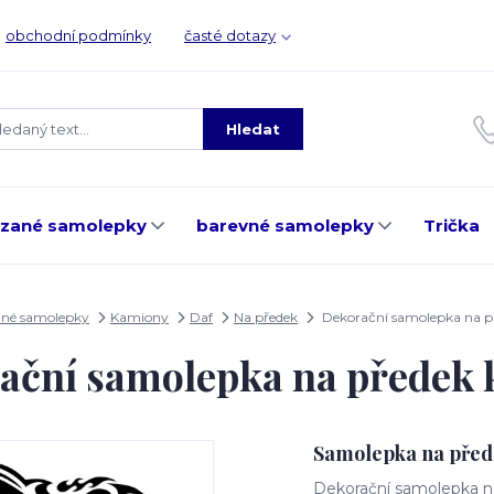
obchodní podmínky
časté dotazy
Hledat
ezané samolepky
barevné samolepky
Trička
ané samolepky
Kamiony
Daf
Na předek
Dekorační samolepka na p
ační samolepka na předek 
Samolepka na před
Dekorační samolepka na