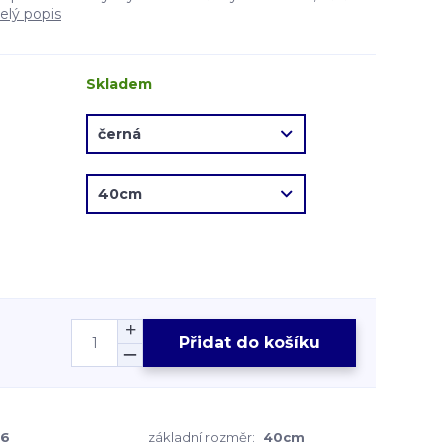
elý popis
Skladem
Přidat do košíku
36
základní rozměr:
40cm