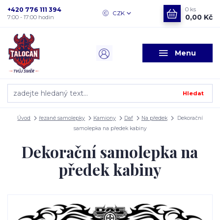
+420 776 111 394
0
ks
CZK
0,00 Kč
7:00 - 17:00 hodin
Menu
Hledat
Úvod
řezané samolepky
Kamiony
Daf
Na předek
Dekorační
samolepka na předek kabiny
Dekorační samolepka na
předek kabiny