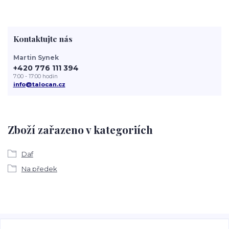
Kontaktujte nás
Martin Synek
+420 776 111 394
7:00 - 17:00 hodin
info@talocan.cz
Zboží zařazeno v kategoriích
Daf
Na předek
Veškeré fotografie, grafické návrhy, vizualizace a textový