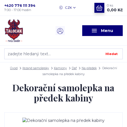
+420 776 111 394
0
ks
CZK
0,00 Kč
7:00 - 17:00 hodin
Menu
Hledat
Úvod
řezané samolepky
Kamiony
Daf
Na předek
Dekorační
samolepka na předek kabiny
Dekorační samolepka na
předek kabiny