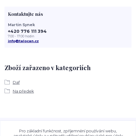
Kontaktujte nás
Martin Synek
+420 776 111 394
7:00 - 17:00 hodin
info@talocan.cz
Zboží zařazeno v kategoriích
Daf
Na předek
Veškeré fotografie, grafické návrhy, vizualizace a textový
obsah zveřejněný na stránkách Talocan.cz a
Pro základní funkčnost, zpříjemnění používání webu,
analytické účely a v případě udělení souhlasu také pro účely