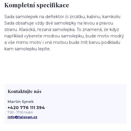
Kompletní specifikace
Sada samolepek na deflektor či zrcátku, kabinu, kamkoliv.
Sada obsahuje vždy dvě samolepky na levou a pravou
stranu. Klasická, řezaná samolepka. To znamená, že když
například vyberete modrou samolepku, bude motiv modrý
a vše mimo motiv i vně motivu bude mít barvu podkladu
kam samolepku lepíte.
Kontaktujte nás
Martin Synek
+420 776 111 394
7:00 - 17:00 hodin
info@talocan.cz