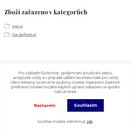
Zboží zařazeno v kategoriích
Iveco
Na deflektor
Veškeré fotografie, grafické návrhy, vizualizace a textový
obsah zveřejněný na stránkách Talocan.cz a
Pro základní funkčnost, zpříjemnění používání webu,
CeskeSamolepky.cz jsou chráněny autorským právem. Jejich
analytické účely a v případě udělení souhlasu také pro účely
cílení reklamy využíváme soubory cookies. Nastavení vlastních
použití bez předchozího písemného souhlasu provozovatele
preferencí cookies můžete kdykoli upravit odkazem ve spodní
je zakázáno.
části stránek.
Souhlasím
Nastavení
Copyright©2026 Talocan.cz. Veškeré fotografie, grafiky a texty jsou chráněny
autorským právem!
Souhlas můžete odmítnout
zde
.
Vytvořeno na
Eshop-rychle.cz