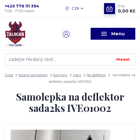
+420 776 111 394
0
ks
CZK
0,00 Kč
7:00 - 17:00 hodin
Menu
Hledat
Úvod
řezané samolepky
Kamiony
Iveco
Na deflektor
Samolepka na
deflektor sada2ks IVE01002
Samolepka na deflektor
sada2ks IVE01002