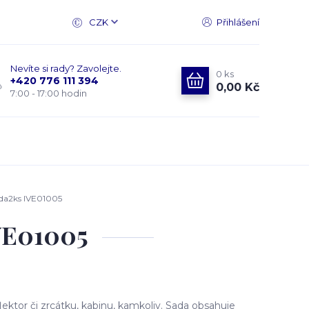
CZK
Přihlášení
Nevíte si rady? Zavolejte.
0
ks
+420 776 111 394
0,00 Kč
7:00 - 17:00 hodin
ada2ks IVE01005
IVE01005
ktor či zrcátku, kabinu, kamkoliv. Sada obsahuje