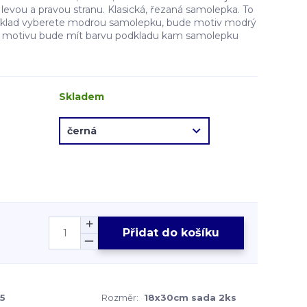
evou a pravou stranu. Klasická, řezaná samolepka. To
íklad vyberete modrou samolepku, bude motiv modrý
ě motivu bude mít barvu podkladu kam samolepku
Skladem
Přidat do košíku
5
Rozměr:
18x30cm sada 2ks