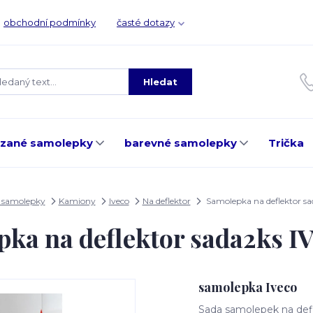
obchodní podmínky
časté dotazy
Hledat
ezané samolepky
barevné samolepky
Trička
 samolepky
Kamiony
Iveco
Na deflektor
Samolepka na deflektor s
ka na deflektor sada2ks 
samolepka Iveco
Sada samolepek na defle