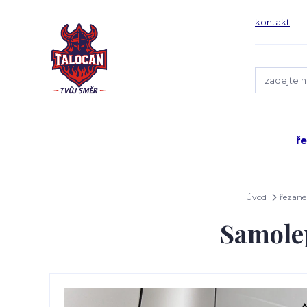
kontakt
ř
Úvod
řezané
Samolep