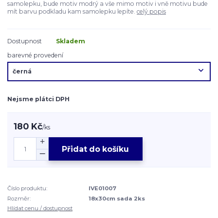
samolepku, bude motiv modrý a vše mimo motiv i vně motivu bude
mít barvu podkladu kam samolepku lepíte.
celý popis
Dostupnost
Skladem
barevné provedení
Nejsme plátci DPH
180 Kč
/
ks
Přidat do košíku
Číslo produktu:
IVE01007
Rozměr:
18x30cm sada 2ks
Hlídat cenu / dostupnost