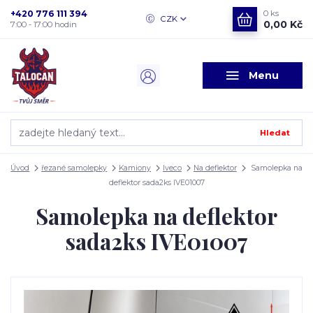
+420 776 111 394
0
ks
CZK
0,00 Kč
7:00 - 17:00 hodin
Menu
Hledat
Úvod
řezané samolepky
Kamiony
Iveco
Na deflektor
Samolepka na
deflektor sada2ks IVE01007
Samolepka na deflektor
sada2ks IVE01007