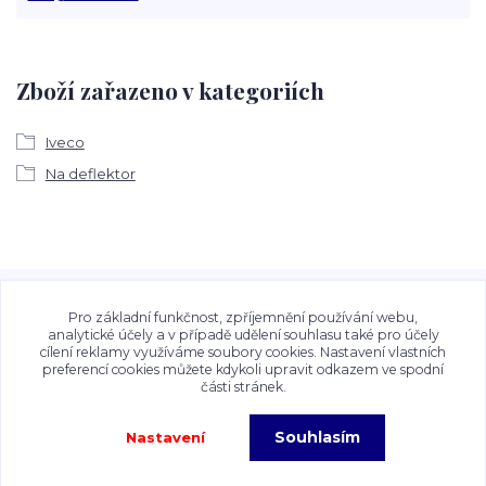
Zboží zařazeno v kategoriích
Iveco
Na deflektor
Veškeré fotografie, grafické návrhy, vizualizace a textový
obsah zveřejněný na stránkách Talocan.cz a
Pro základní funkčnost, zpříjemnění používání webu,
CeskeSamolepky.cz jsou chráněny autorským právem. Jejich
analytické účely a v případě udělení souhlasu také pro účely
cílení reklamy využíváme soubory cookies. Nastavení vlastních
použití bez předchozího písemného souhlasu provozovatele
preferencí cookies můžete kdykoli upravit odkazem ve spodní
je zakázáno.
části stránek.
Souhlasím
Nastavení
Copyright©2026 Talocan.cz. Veškeré fotografie, grafiky a texty jsou chráněny
autorským právem!