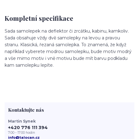
Kompletní specifikace
Sada samolepek na deflektor či zrcátku, kabinu, kamkoliv.
Sada obsahuje vždy dvě samolepky na levou a pravou
stranu. Klasická, řezaná samolepka. To znamená, že když
například vyberete modrou samolepku, bude motiv modrý
a vše mimo motiv i vně motivu bude mít barvu podkladu
kam samolepku lepíte.
Kontaktujte nás
Martin Synek
+420 776 111 394
7:00 - 17:00 hodin
info@talocan.cz