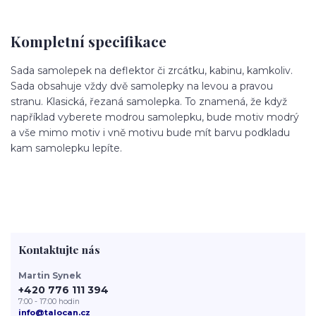
Kompletní specifikace
Sada samolepek na deflektor či zrcátku, kabinu, kamkoliv.
Sada obsahuje vždy dvě samolepky na levou a pravou
stranu. Klasická, řezaná samolepka. To znamená, že když
například vyberete modrou samolepku, bude motiv modrý
a vše mimo motiv i vně motivu bude mít barvu podkladu
kam samolepku lepíte.
Kontaktujte nás
Martin Synek
+420 776 111 394
7:00 - 17:00 hodin
info@talocan.cz