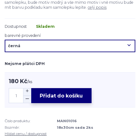
samolepku, bude motiv modrý a vše mimo motiv i vně motivu bude
mít barvu podkladu kam samolepku lepíte.
celý popis
Dostupnost
Skladem
barevné provedení
Nejsme plátci DPH
180 Kč
/
ks
Přidat do košíku
Číslo produktu:
MAN01016
Rozměr:
18x30cm sada 2ks
Hlídat cenu / dostupnost