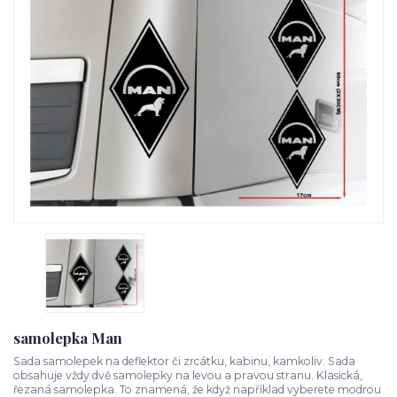
samolepka Man
Sada samolepek na deflektor či zrcátku, kabinu, kamkoliv. Sada
obsahuje vždy dvě samolepky na levou a pravou stranu. Klasická,
řezaná samolepka. To znamená, že když například vyberete modrou