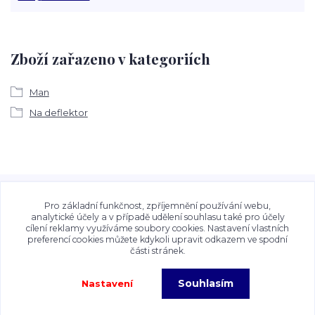
Zboží zařazeno v kategoriích
Man
Na deflektor
Veškeré fotografie, grafické návrhy, vizualizace a textový
obsah zveřejněný na stránkách Talocan.cz a
Pro základní funkčnost, zpříjemnění používání webu,
CeskeSamolepky.cz jsou chráněny autorským právem. Jejich
analytické účely a v případě udělení souhlasu také pro účely
cílení reklamy využíváme soubory cookies. Nastavení vlastních
použití bez předchozího písemného souhlasu provozovatele
preferencí cookies můžete kdykoli upravit odkazem ve spodní
je zakázáno.
části stránek.
Souhlasím
Nastavení
Copyright©2026 Talocan.cz. Veškeré fotografie, grafiky a texty jsou chráněny
autorským právem!