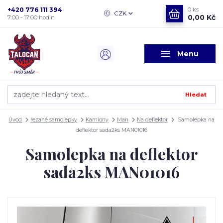
+420 776 111 394
0
ks
CZK
0,00 Kč
7:00 - 17:00 hodin
Menu
Hledat
Úvod
řezané samolepky
Kamiony
Man
Na deflektor
Samolepka na
deflektor sada2ks MAN01016
Samolepka na deflektor
sada2ks MAN01016