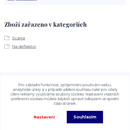
Zboží zařazeno v kategoriích
Scania
Na deflektor
Veškeré fotografie, grafické návrhy, vizualizace a textový
obsah zveřejněný na stránkách Talocan.cz a
Pro základní funkčnost, zpříjemnění používání webu,
CeskeSamolepky.cz jsou chráněny autorským právem. Jejich
analytické účely a v případě udělení souhlasu také pro účely
cílení reklamy využíváme soubory cookies. Nastavení vlastních
použití bez předchozího písemného souhlasu provozovatele
preferencí cookies můžete kdykoli upravit odkazem ve spodní
je zakázáno.
části stránek.
Souhlasím
Nastavení
Copyright©2026 Talocan.cz. Veškeré fotografie, grafiky a texty jsou chráněny
autorským právem!