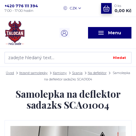
+420 776 111 394
0
ks
CZK
0,00 Kč
7:00 - 17:00 hodin
Menu
Hledat
Úvod
řezané samolepky
Kamiony
Scania
Na deflektor
Samolepka
na deflektor sada2ks SCA01004
Samolepka na deflektor
sada2ks SCA01004