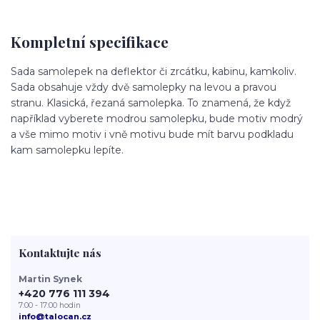
Kompletní specifikace
Sada samolepek na deflektor či zrcátku, kabinu, kamkoliv.
Sada obsahuje vždy dvě samolepky na levou a pravou
stranu. Klasická, řezaná samolepka. To znamená, že když
například vyberete modrou samolepku, bude motiv modrý
a vše mimo motiv i vně motivu bude mít barvu podkladu
kam samolepku lepíte.
Kontaktujte nás
Martin Synek
+420 776 111 394
7:00 - 17:00 hodin
info@talocan.cz