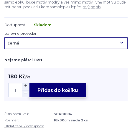
samolepku, bude motiv modrý a vše mimo motiv i vně motivu bude
mít barvu podkladu kam samolepku lepíte.
celý popis
Dostupnost
Skladem
barevné provedení
Nejsme plátci DPH
180 Kč
/
ks
Přidat do košíku
Číslo produktu:
SCA01004
Rozměr:
18x30cm sada 2ks
Hlídat cenu / dostupnost