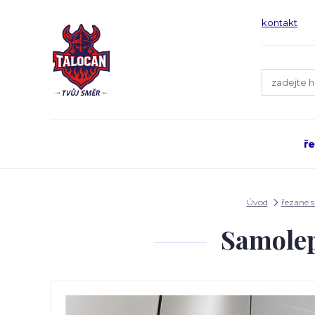
kontakt
ř
Úvod
řezané 
Samolep