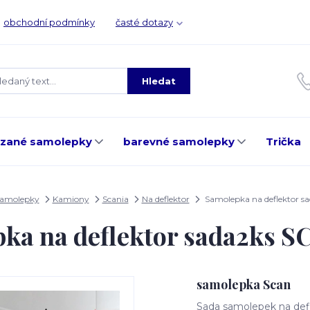
obchodní podmínky
časté dotazy
Hledat
ezané samolepky
barevné samolepky
Trička
samolepky
Kamiony
Scania
Na deflektor
Samolepka na deflektor 
ka na deflektor sada2ks 
samolepka Scan
Sada samolepek na defle