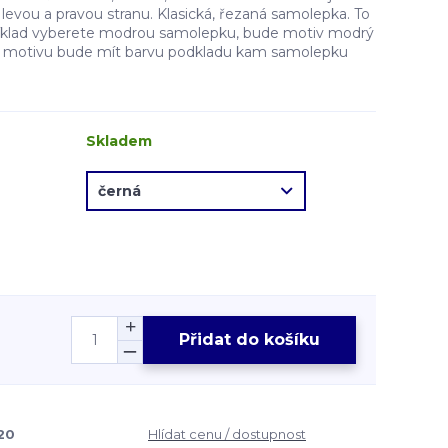
evou a pravou stranu. Klasická, řezaná samolepka. To
íklad vyberete modrou samolepku, bude motiv modrý
ě motivu bude mít barvu podkladu kam samolepku
Skladem
Přidat do košíku
20
Hlídat cenu / dostupnost