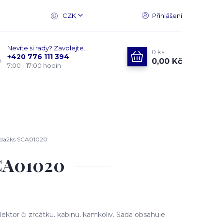
CZK
Přihlášení
Nevíte si rady? Zavolejte.
0
ks
+420 776 111 394
0,00 Kč
7:00 - 17:00 hodin
sada2ks SCA01020
SCA01020
ktor či zrcátku, kabinu, kamkoliv. Sada obsahuje