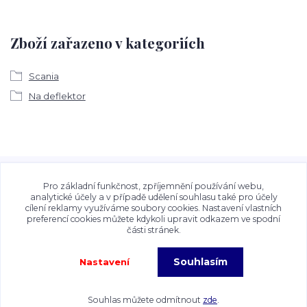
Zboží zařazeno v kategoriích
Scania
Na deflektor
Veškeré fotografie, grafické návrhy, vizualizace a textový
obsah zveřejněný na stránkách Talocan.cz a
Pro základní funkčnost, zpříjemnění používání webu,
CeskeSamolepky.cz jsou chráněny autorským právem. Jejich
analytické účely a v případě udělení souhlasu také pro účely
cílení reklamy využíváme soubory cookies. Nastavení vlastních
použití bez předchozího písemného souhlasu provozovatele
preferencí cookies můžete kdykoli upravit odkazem ve spodní
je zakázáno.
části stránek.
Souhlasím
Nastavení
Copyright©2026 Talocan.cz. Veškeré fotografie, grafiky a texty jsou chráněny
autorským právem!
Souhlas můžete odmítnout
zde
.
Vytvořeno na
Eshop-rychle.cz