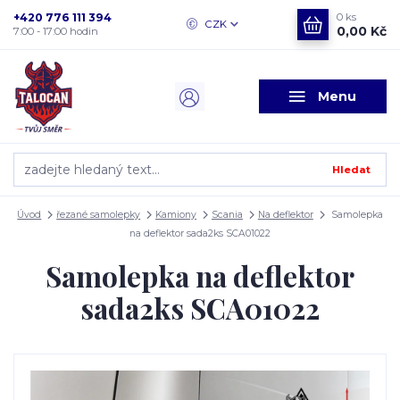
+420 776 111 394
0
ks
CZK
0,00 Kč
7:00 - 17:00 hodin
Menu
Hledat
Úvod
řezané samolepky
Kamiony
Scania
Na deflektor
Samolepka
na deflektor sada2ks SCA01022
Samolepka na deflektor
sada2ks SCA01022