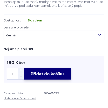
samolepku, bude motiv modrý a vše mimo motiv i vně motivu bude
mít barvu podkladu kam samolepku lepíte.
celý popis
Dostupnost
Skladem
barevné provedení
Nejsme plátci DPH
180 Kč
/
ks
Přidat do košíku
Číslo produktu:
SCA01022
Hlídat cenu / dostupnost