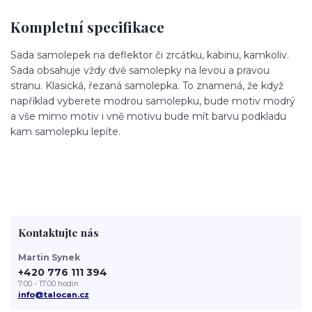
Kompletní specifikace
Sada samolepek na deflektor či zrcátku, kabinu, kamkoliv.
Sada obsahuje vždy dvě samolepky na levou a pravou
stranu. Klasická, řezaná samolepka. To znamená, že když
například vyberete modrou samolepku, bude motiv modrý
a vše mimo motiv i vně motivu bude mít barvu podkladu
kam samolepku lepíte.
Kontaktujte nás
Martin Synek
+420 776 111 394
7:00 - 17:00 hodin
info@talocan.cz