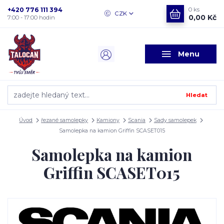
+420 776 111 394
0
ks
CZK
0,00 Kč
7:00 - 17:00 hodin
Menu
Hledat
Úvod
řezané samolepky
Kamiony
Scania
Sady samolepek
Samolepka na kamion Griffin SCASET015
Samolepka na kamion
Griffin SCASET015