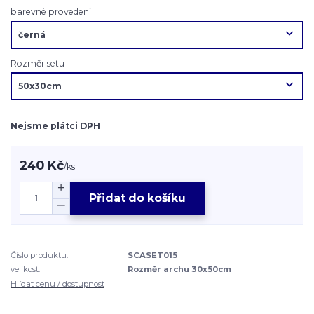
barevné provedení
Rozměr setu
Nejsme plátci DPH
240 Kč
/
ks
Přidat do košíku
Číslo produktu:
SCASET015
velikost:
Rozměr archu 30x50cm
Hlídat cenu / dostupnost