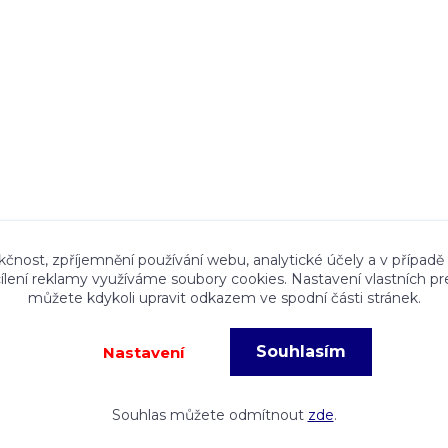
ace a textový obsah zveřejněný na stránkách Talocan.cz 
kčnost, zpříjemnění používání webu, analytické účely a v případě
cílení reklamy využíváme soubory cookies. Nastavení vlastních pr
ného souhlasu provozovatele je zakázáno.
můžete kdykoli upravit odkazem ve spodní části stránek.
Souhlasím
Nastavení
eré fotografie, grafiky a texty jsou chráněny autorským právem!
Vy
Souhlas můžete odmítnout
zde
.