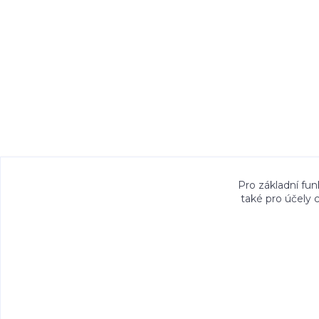
Veškeré fotografie, grafické návrhy, vizualiz
Pro základní fun
také pro účely 
právem. Jejich použití bez předchozího písem
Copyright©2026 Talocan.cz. Vešk