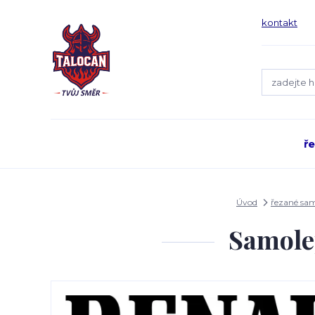
kontakt
ř
Úvod
řezané sa
Samole