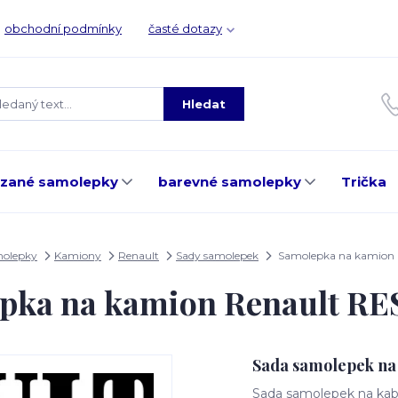
obchodní podmínky
časté dotazy
Hledat
ezané samolepky
barevné samolepky
Trička
molepky
Kamiony
Renault
Sady samolepek
Samolepka na kamion
pka na kamion Renault R
Sada samolepek na
Sada samolepek na kabi