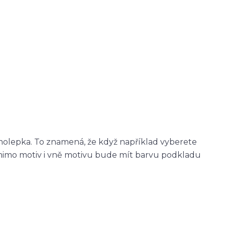
molepka. To znamená, že když například vyberete
imo motiv i vně motivu bude mít barvu podkladu