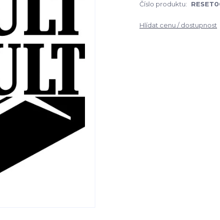
Číslo produktu:
RESET0
Hlídat cenu / dostupnost