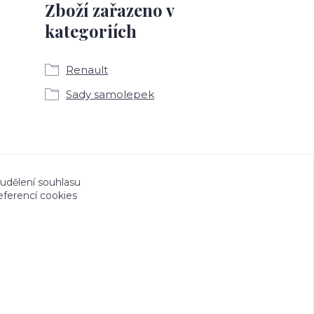
Zboží zařazeno v
kategoriích
Renault
Sady samolepek
a CeskeSamolepky.cz jsou chráněny autorským
 udělení souhlasu
eferencí cookies
tvořeno na
Eshop-rychle.cz