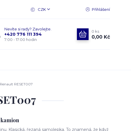
CZK
Přihlášení
Nevíte si rady? Zavolejte.
0
ks
+420 776 111 394
0,00 Kč
7:00 - 17:00 hodin
 Renault RESET007
ESET007
 kamion
nu. Klasická, řezaná samolepka. To znamená, že když