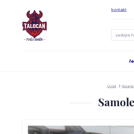
kontakt
ř
Úvod
řezané
Samole