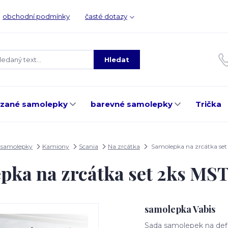
obchodní podmínky
časté dotazy
Hledat
ezané samolepky
barevné samolepky
Trička
 samolepky
Kamiony
Scania
Na zrcátka
Samolepka na zrcátka se
pka na zrcátka set 2ks MS
samolepka Vabis
Sada samolepek na defle