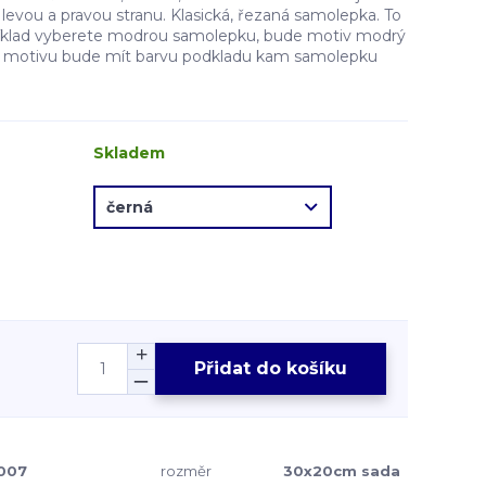
evou a pravou stranu. Klasická, řezaná samolepka. To
íklad vyberete modrou samolepku, bude motiv modrý
ě motivu bude mít barvu podkladu kam samolepku
Skladem
Přidat do košíku
007
rozměr
30x20cm sada