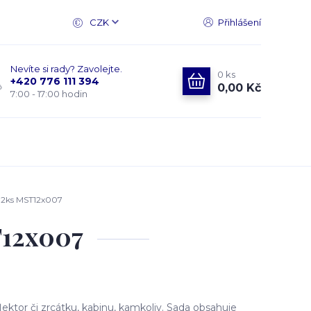
CZK
Přihlášení
Nevíte si rady? Zavolejte.
0
ks
+420 776 111 394
0,00 Kč
7:00 - 17:00 hodin
t 2ks MST12x007
T12x007
ktor či zrcátku, kabinu, kamkoliv. Sada obsahuje