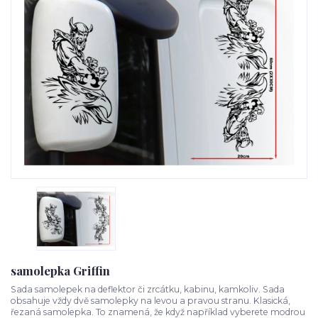
samolepka Griffin
Sada samolepek na deflektor či zrcátku, kabinu, kamkoliv. Sada
obsahuje vždy dvě samolepky na levou a pravou stranu. Klasická,
řezaná samolepka. To znamená, že když například vyberete modrou