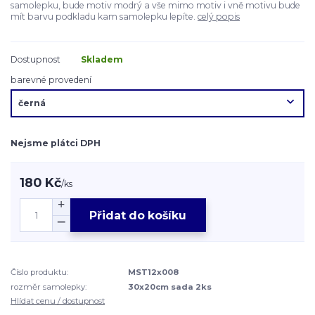
samolepku, bude motiv modrý a vše mimo motiv i vně motivu bude
mít barvu podkladu kam samolepku lepíte.
celý popis
Dostupnost
Skladem
barevné provedení
Nejsme plátci DPH
180 Kč
/
ks
Přidat do košíku
Číslo produktu:
MST12x008
rozměr samolepky:
30x20cm sada 2ks
Hlídat cenu / dostupnost