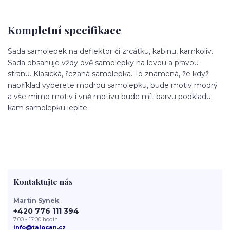
Kompletní specifikace
Sada samolepek na deflektor či zrcátku, kabinu, kamkoliv.
Sada obsahuje vždy dvě samolepky na levou a pravou
stranu. Klasická, řezaná samolepka. To znamená, že když
například vyberete modrou samolepku, bude motiv modrý
a vše mimo motiv i vně motivu bude mít barvu podkladu
kam samolepku lepíte.
Kontaktujte nás
Martin Synek
+420 776 111 394
7:00 - 17:00 hodin
info@talocan.cz