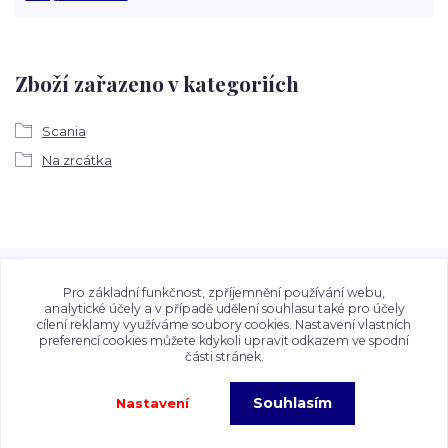
Zboží zařazeno v kategoriích
Scania
Na zrcátka
Veškeré fotografie, grafické návrhy, vizualizace a textový
obsah zveřejněný na stránkách Talocan.cz a
Pro základní funkčnost, zpříjemnění používání webu,
CeskeSamolepky.cz jsou chráněny autorským právem. Jejich
analytické účely a v případě udělení souhlasu také pro účely
cílení reklamy využíváme soubory cookies. Nastavení vlastních
použití bez předchozího písemného souhlasu provozovatele
preferencí cookies můžete kdykoli upravit odkazem ve spodní
je zakázáno.
části stránek.
Souhlasím
Nastavení
Copyright©2026 Talocan.cz. Veškeré fotografie, grafiky a texty jsou chráněny
autorským právem!