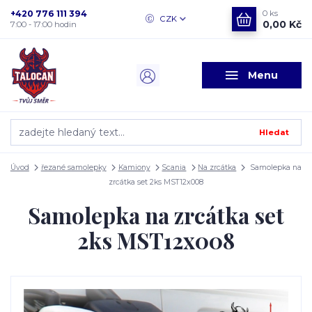
+420 776 111 394
0
ks
CZK
0,00 Kč
7:00 - 17:00 hodin
Menu
Hledat
Úvod
řezané samolepky
Kamiony
Scania
Na zrcátka
Samolepka na
zrcátka set 2ks MST12x008
Samolepka na zrcátka set
2ks MST12x008