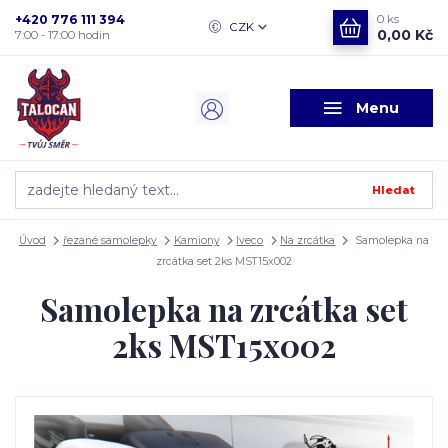
+420 776 111 394
0
ks
CZK
0,00 Kč
7:00 - 17:00 hodin
Menu
Hledat
Úvod
řezané samolepky
Kamiony
Iveco
Na zrcátka
Samolepka na
zrcátka set 2ks MST15x002
Samolepka na zrcátka set
2ks MST15x002