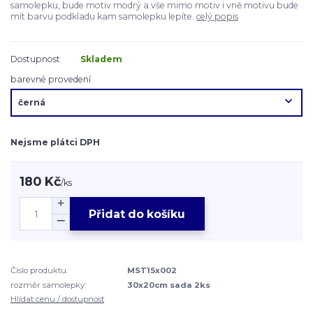
samolepku, bude motiv modrý a vše mimo motiv i vně motivu bude
mít barvu podkladu kam samolepku lepíte.
celý popis
Dostupnost
Skladem
barevné provedení
Nejsme plátci DPH
180 Kč
/
ks
Přidat do košíku
Číslo produktu:
MST15x002
rozměr samolepky:
30x20cm sada 2ks
Hlídat cenu / dostupnost