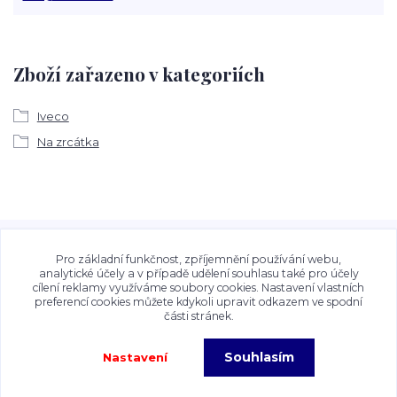
Zboží zařazeno v kategoriích
Iveco
Na zrcátka
Veškeré fotografie, grafické návrhy, vizualizace a textový
obsah zveřejněný na stránkách Talocan.cz a
Pro základní funkčnost, zpříjemnění používání webu,
CeskeSamolepky.cz jsou chráněny autorským právem. Jejich
analytické účely a v případě udělení souhlasu také pro účely
cílení reklamy využíváme soubory cookies. Nastavení vlastních
použití bez předchozího písemného souhlasu provozovatele
preferencí cookies můžete kdykoli upravit odkazem ve spodní
je zakázáno.
části stránek.
Souhlasím
Nastavení
Copyright©2026 Talocan.cz. Veškeré fotografie, grafiky a texty jsou chráněny
autorským právem!