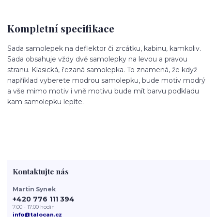
Kompletní specifikace
Sada samolepek na deflektor či zrcátku, kabinu, kamkoliv.
Sada obsahuje vždy dvě samolepky na levou a pravou
stranu. Klasická, řezaná samolepka. To znamená, že když
například vyberete modrou samolepku, bude motiv modrý
a vše mimo motiv i vně motivu bude mít barvu podkladu
kam samolepku lepíte.
Kontaktujte nás
Martin Synek
+420 776 111 394
7:00 - 17:00 hodin
info@talocan.cz