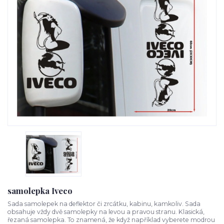
samolepka Iveco
Sada samolepek na deflektor či zrcátku, kabinu, kamkoliv. Sada
obsahuje vždy dvě samolepky na levou a pravou stranu. Klasická,
řezaná samolepka. To znamená, že když například vyberete modrou