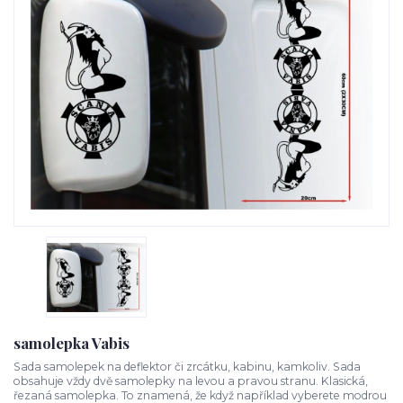
samolepka Vabis
Sada samolepek na deflektor či zrcátku, kabinu, kamkoliv. Sada
obsahuje vždy dvě samolepky na levou a pravou stranu. Klasická,
řezaná samolepka. To znamená, že když například vyberete modrou