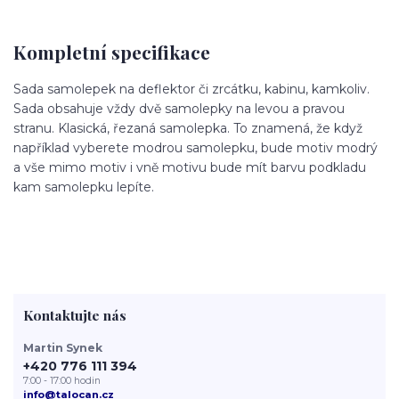
Kompletní specifikace
Sada samolepek na deflektor či zrcátku, kabinu, kamkoliv.
Sada obsahuje vždy dvě samolepky na levou a pravou
stranu. Klasická, řezaná samolepka. To znamená, že když
například vyberete modrou samolepku, bude motiv modrý
a vše mimo motiv i vně motivu bude mít barvu podkladu
kam samolepku lepíte.
Kontaktujte nás
Martin Synek
+420 776 111 394
7:00 - 17:00 hodin
info@talocan.cz