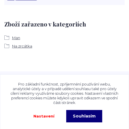
Zboží zařazeno v kategoriích
Man
Na zrcátka
Veškeré fotografie, grafické návrhy, vizualizace a textový
obsah zveřejněný na stránkách Talocan.cz a
Pro základní funkčnost, zpříjemnění používání webu,
CeskeSamolepky.cz jsou chráněny autorským právem. Jejich
analytické účely a v případě udělení souhlasu také pro účely
cílení reklamy využíváme soubory cookies. Nastavení vlastních
použití bez předchozího písemného souhlasu provozovatele
preferencí cookies můžete kdykoli upravit odkazem ve spodní
je zakázáno.
části stránek.
Souhlasím
Nastavení
Copyright©2026 Talocan.cz. Veškeré fotografie, grafiky a texty jsou chráněny
autorským právem!