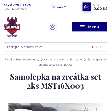
+420 776 111 394
0
ks
CZK
0,00 Kč
7:00 - 17:00 hodin
Menu
Hledat
Úvod
řezané samolepky
Kamiony
Man
Na zrcátka
Samolepka na
zrcátka set 2ks MST16X003
Samolepka na zrcátka set
2ks MST16X003