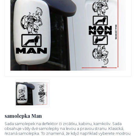
samolepka Man
Sada samolepek na deflektor či zrcátku, kabinu, kamkoliv. Sada
obsahuje vždy dvě samolepky na levou a pravou stranu. Klasická,
řezaná samolepka. To znamená, že když například vyberete modrou