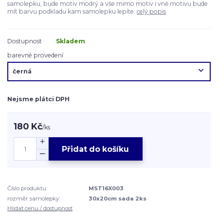
samolepku, bude motiv modrý a vše mimo motiv i vně motivu bude
mít barvu podkladu kam samolepku lepíte.
celý popis
Dostupnost
Skladem
barevné provedení
Nejsme plátci DPH
180 Kč
/
ks
Přidat do košíku
Číslo produktu:
MST16X003
rozměr samolepky:
30x20cm sada 2ks
Hlídat cenu / dostupnost