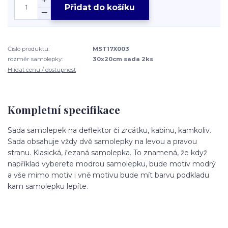
Přidat do košíku
Číslo produktu:
MST17X003
rozměr samolepky:
30x20cm sada 2ks
Hlídat cenu / dostupnost
Kompletní specifikace
Sada samolepek na deflektor či zrcátku, kabinu, kamkoliv.
Sada obsahuje vždy dvě samolepky na levou a pravou
stranu. Klasická, řezaná samolepka. To znamená, že když
například vyberete modrou samolepku, bude motiv modrý
a vše mimo motiv i vně motivu bude mít barvu podkladu
kam samolepku lepíte.