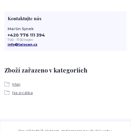
Kontaktujte nás
Martin Synek
+420 776 111 394
7:00 - 17:00 hodin
info@talocan.cz
Zboží zařazeno v kategoriích
Man
Na zrcátka
Veškeré fotografie, grafické návrhy, vizualizace a textový
obsah zveřejněný na stránkách Talocan.cz a