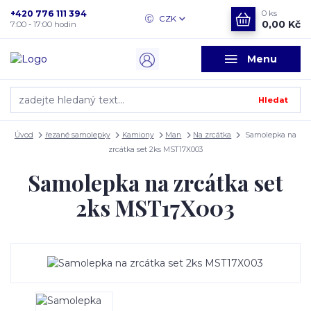
+420 776 111 394
0
ks
CZK
0,00 Kč
7:00 - 17:00 hodin
Menu
Hledat
Úvod
řezané samolepky
Kamiony
Man
Na zrcátka
Samolepka na
zrcátka set 2ks MST17X003
Samolepka na zrcátka set
2ks MST17X003