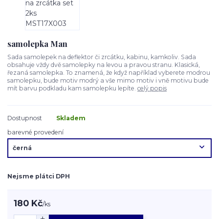
samolepka Man
Sada samolepek na deflektor či zrcátku, kabinu, kamkoliv. Sada
obsahuje vždy dvě samolepky na levou a pravou stranu. Klasická,
řezaná samolepka. To znamená, že když například vyberete modrou
samolepku, bude motiv modrý a vše mimo motiv i vně motivu bude
mít barvu podkladu kam samolepku lepíte.
celý popis
Dostupnost
Skladem
barevné provedení
Nejsme plátci DPH
180 Kč
/
ks