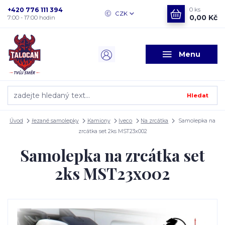
+420 776 111 394
0
ks
CZK
0,00 Kč
7:00 - 17:00 hodin
Menu
Hledat
Úvod
řezané samolepky
Kamiony
Iveco
Na zrcátka
Samolepka na
zrcátka set 2ks MST23x002
Samolepka na zrcátka set
2ks MST23x002