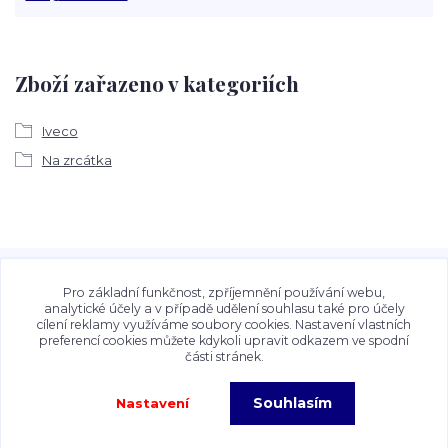
Zboží zařazeno v kategoriích
Iveco
Na zrcátka
Veškeré fotografie, grafické návrhy, vizualizace a textový
obsah zveřejněný na stránkách Talocan.cz a
Pro základní funkčnost, zpříjemnění používání webu,
CeskeSamolepky.cz jsou chráněny autorským právem. Jejich
analytické účely a v případě udělení souhlasu také pro účely
cílení reklamy využíváme soubory cookies. Nastavení vlastních
použití bez předchozího písemného souhlasu provozovatele
preferencí cookies můžete kdykoli upravit odkazem ve spodní
je zakázáno.
části stránek.
Souhlasím
Nastavení
Copyright©2026 Talocan.cz. Veškeré fotografie, grafiky a texty jsou chráněny
autorským právem!