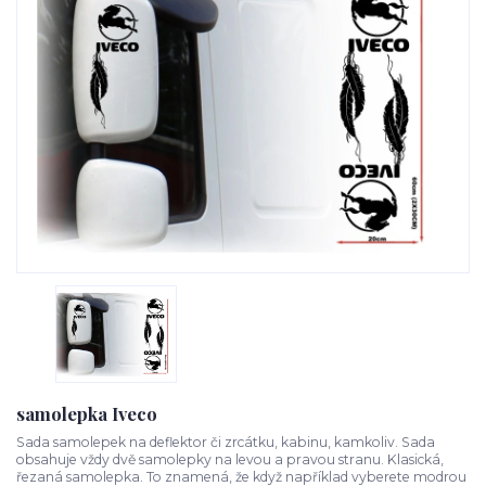
samolepka Iveco
Sada samolepek na deflektor či zrcátku, kabinu, kamkoliv. Sada
obsahuje vždy dvě samolepky na levou a pravou stranu. Klasická,
řezaná samolepka. To znamená, že když například vyberete modrou