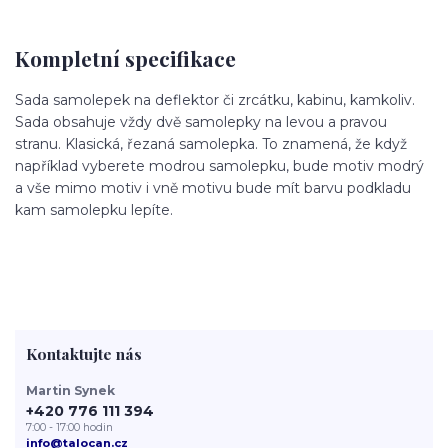
Kompletní specifikace
Sada samolepek na deflektor či zrcátku, kabinu, kamkoliv.
Sada obsahuje vždy dvě samolepky na levou a pravou
stranu. Klasická, řezaná samolepka. To znamená, že když
například vyberete modrou samolepku, bude motiv modrý
a vše mimo motiv i vně motivu bude mít barvu podkladu
kam samolepku lepíte.
Kontaktujte nás
Martin Synek
+420 776 111 394
7:00 - 17:00 hodin
info@talocan.cz