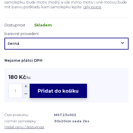
samolepku, bude motiv modrý a vše mimo motiv i vně motivu bude
mít barvu podkladu kam samolepku lepíte.
celý popis
Dostupnost
Skladem
barevné provedení
Nejsme plátci DPH
180 Kč
/
ks
Přidat do košíku
Číslo produktu:
MST23x002
rozměr samolepky:
30x20cm sada 2ks
Hlídat cenu / dostupnost