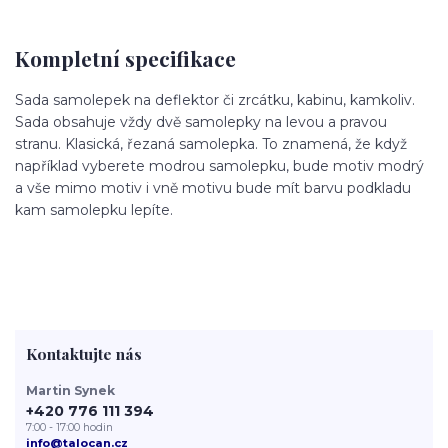
Kompletní specifikace
Sada samolepek na deflektor či zrcátku, kabinu, kamkoliv.
Sada obsahuje vždy dvě samolepky na levou a pravou
stranu. Klasická, řezaná samolepka. To znamená, že když
například vyberete modrou samolepku, bude motiv modrý
a vše mimo motiv i vně motivu bude mít barvu podkladu
kam samolepku lepíte.
Kontaktujte nás
Martin Synek
+420 776 111 394
7:00 - 17:00 hodin
info@talocan.cz