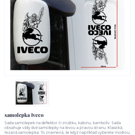
samolepka Iveco
Sada samolepek na deflektor či zrcátku, kabinu, kamkoliv. Sada
obsahuje vždy dvě samolepky na levou a pravou stranu. Klasická,
řezaná samolepka. To znamená, že když například vyberete modrou