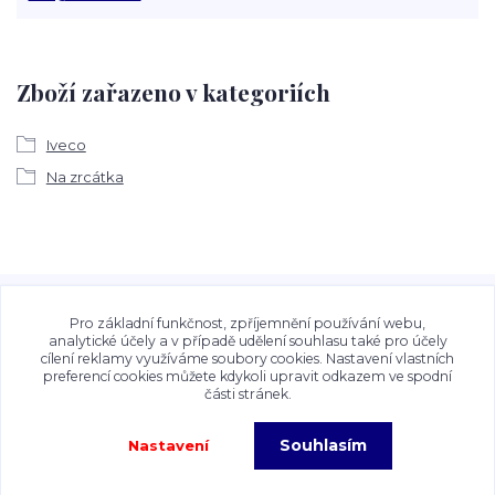
Zboží zařazeno v kategoriích
Iveco
Na zrcátka
Veškeré fotografie, grafické návrhy, vizualizace a textový
obsah zveřejněný na stránkách Talocan.cz a
Pro základní funkčnost, zpříjemnění používání webu,
CeskeSamolepky.cz jsou chráněny autorským právem. Jejich
analytické účely a v případě udělení souhlasu také pro účely
cílení reklamy využíváme soubory cookies. Nastavení vlastních
použití bez předchozího písemného souhlasu provozovatele
preferencí cookies můžete kdykoli upravit odkazem ve spodní
je zakázáno.
části stránek.
Souhlasím
Nastavení
Copyright©2026 Talocan.cz. Veškeré fotografie, grafiky a texty jsou chráněny
autorským právem!