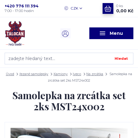
+420 776 111 394
0
ks
CZK
0,00 Kč
7:00 - 17:00 hodin
Menu
Hledat
Úvod
řezané samolepky
Kamiony
Iveco
Na zrcátka
Samolepka na
zrcátka set 2ks MST24x002
Samolepka na zrcátka set
2ks MST24x002