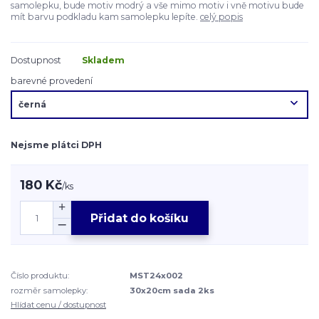
samolepku, bude motiv modrý a vše mimo motiv i vně motivu bude
mít barvu podkladu kam samolepku lepíte.
celý popis
Dostupnost
Skladem
barevné provedení
Nejsme plátci DPH
180 Kč
/
ks
Přidat do košíku
Číslo produktu:
MST24x002
rozměr samolepky:
30x20cm sada 2ks
Hlídat cenu / dostupnost