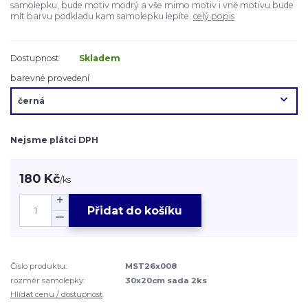
samolepku, bude motiv modrý a vše mimo motiv i vně motivu bude
mít barvu podkladu kam samolepku lepíte.
celý popis
Dostupnost
Skladem
barevné provedení
Nejsme plátci DPH
180 Kč
/
ks
Přidat do košíku
Číslo produktu:
MST26x008
rozměr samolepky:
30x20cm sada 2ks
Hlídat cenu / dostupnost