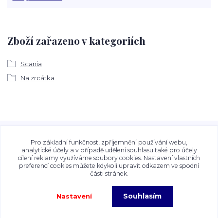
Zboží zařazeno v kategoriích
Scania
Na zrcátka
Veškeré fotografie, grafické návrhy, vizualizace a textový
obsah zveřejněný na stránkách Talocan.cz a
Pro základní funkčnost, zpříjemnění používání webu,
CeskeSamolepky.cz jsou chráněny autorským právem. Jejich
analytické účely a v případě udělení souhlasu také pro účely
cílení reklamy využíváme soubory cookies. Nastavení vlastních
použití bez předchozího písemného souhlasu provozovatele
preferencí cookies můžete kdykoli upravit odkazem ve spodní
je zakázáno.
části stránek.
Souhlasím
Nastavení
Copyright©2026 Talocan.cz. Veškeré fotografie, grafiky a texty jsou chráněny
autorským právem!