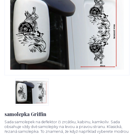
samolepka Griffin
Sada samolepek na deflektor či zrcátku, kabinu, kamkoliv. Sada
obsahuje vždy dvě samolepky na levou a pravou stranu. Klasická,
řezaná samolepka. To znamená, že když například vyberete modrou