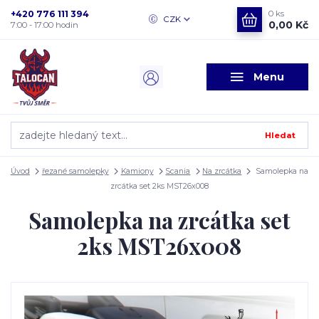
+420 776 111 394
0
ks
CZK
0,00 Kč
7:00 - 17:00 hodin
Menu
Hledat
Úvod
řezané samolepky
Kamiony
Scania
Na zrcátka
Samolepka na
zrcátka set 2ks MST26x008
Samolepka na zrcátka set
2ks MST26x008